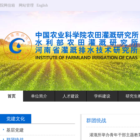
院网信箱
网站管理
English
首页
单位简介
人才建设
学科建设
研究生
党建文化
群团统战
基层党建
灌溉所举办青年干部主题教
群团统战