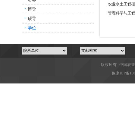
农业水土工程
博导
管理科学与工
硕导
学位
版权所有 中国农业
豫
京ICP备10