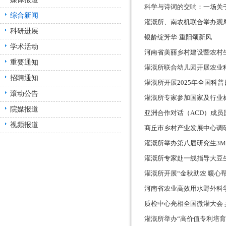
科学与诗词的交响：一场关
综合新闻
灌溉所、南农机联合举办观
科研进展
银龄绽芳华·重阳颂新风
学术活动
河南省美丽乡村建设暨农村
重要通知
灌溉所联合幼儿园开展农业
招聘通知
灌溉所开展2025年全国科
滚动公告
灌溉所专家参加国家及行业
院媒报道
亚洲合作对话（ACD）成
视频报道
商丘市乡村产业发展中心调
灌溉所举办第八届研究生3
灌溉所专家赴一线指导大豆
灌溉所开展“金秋助农 暖心
河南省农业高效用水野外科
质检中心亮相全国微灌大会
灌溉所举办“高价值专利培育