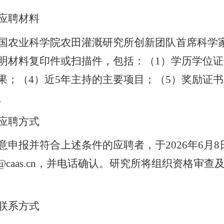
应聘材料
国农业科学院农田灌溉研究所创新团队首席科学
明材料复印件或扫描件，包括：（
1
）学历学位证
果；（
4
）近
5
年主持的主要项目；（
5
）奖励证书
。
应聘方式
意申报并符合上述条件的应聘者，于
2026
年
6
月
8
@caas.cn
，并电话确认。研究所将组织资格审查
联系方式