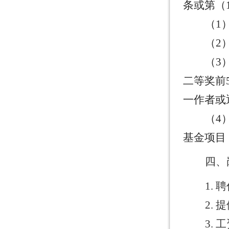
条或第（
（
1
（
2
（
3
二等奖前
一作者或
（
4
基金项目
四、
1.
聘
2.
提
3.
工