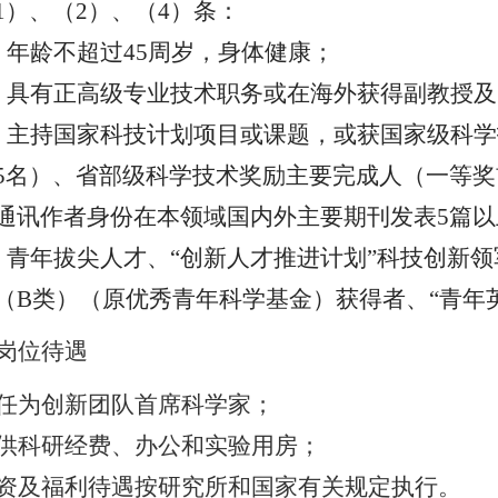
1
）、（
2
）、（
4
）条：
）年龄不超过
45
周岁，身体健康；
）具有正高级专业技术职务或在海外获得副教授及
）主持国家科技计划项目或课题，或获国家级科学
5
名）、省部级科学技术奖励主要完成人（一等奖
通讯作者身份在本领域国内外主要期刊发表
5
篇以
）青年拔尖人才、
“
创新人才推进计划
”
科技创新领
（
B
类）（原优秀青年科学基金）获得者、
“
青年
岗位待遇
任为创新团队首席科学家；
供科研经费、办公和实验用房；
资及福利待遇按研究所和国家有关规定执行。