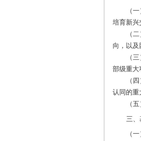
（一
培育新兴
（二
向，以及
（三
部级重大
（四
认同的重
（五
三、
（一