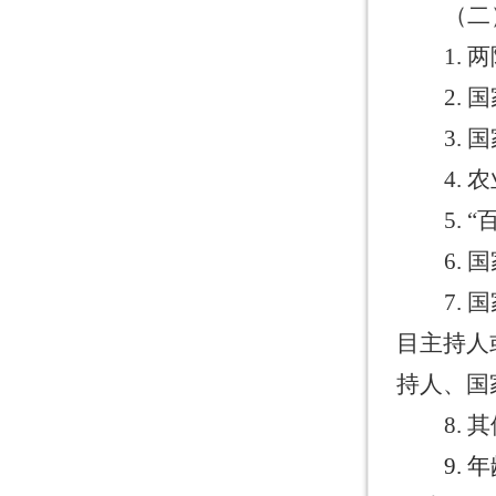
（二
1.
两
2.
国
3.
国
4.
农
5. “
6.
国
7.
国
目主持人
持人、国
8.
其
9.
年