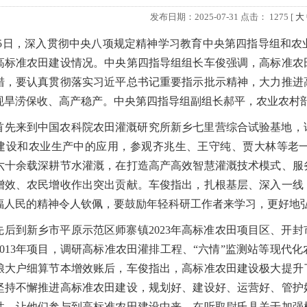
发布日期：2025-07-31 点击：
1275 [
大
4-25日，深入贯彻中央八项规定精神学习教育中央第四指导组和
高标准农田建设情况。中央第四指导组组长车俊强调，高标准农
措，要认真贯彻落实习近平总书记重要指示批示精神，大力推进
现旱涝保收、高产稳产。中央第四指导组副组长郝平，农业农村
首先来到中国农科院农田灌溉研究所新乡七里营综合试验基地，
建设和农业生产中的应用，参观齐兆生、王守纯、贾大林等老
六十余载深耕节水灌溉，在打造高产高效智慧灌溉技术模式、服
增效、农民增收作出突出贡献。车俊指出，扎根基层、深入一线
福人民的精神令人钦佩，要鼓励年轻科研工作者来学习，更好地
先后到新乡市平原示范区师寨镇2023年高标准农田项目区、开封
2013年项目，调研高标准农田灌排工程、“六情”监测站等现代
粮大户细算节本增效账后，车俊指出，高标准农田建设极大提升
坚持不懈推进高标准农田建设，规划好、建设好、运营好、管护
性，让他们参与到高标准农田建设中来。在听取尉氏县关于加强