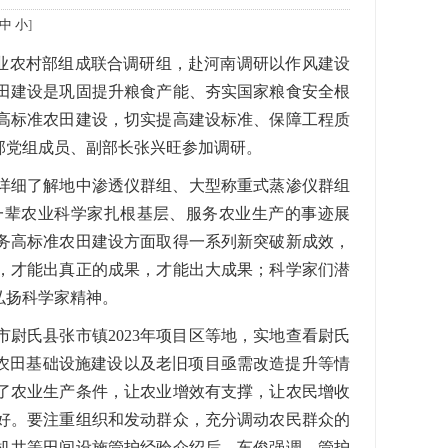
中
小
]
农业农村部组成联合调研组，赴河南调研以作风建设
田建设是巩固提升粮食产能、夯实国家粮食安全根
高标准农田建设，切实提高建设标准、保障工程质
部党组成员、副部长张兴旺参加调研。
详细了解地中渗透仪群组、大型称重式蒸渗仪群组
一辈农业科学家扎根基层、服务农业生产的事迹展
务高标准农田建设方面取得一系列新突破新成效，
，才能出真正的成果，才能出大成果；科学家们潜
弘扬科学家精神。
市尉氏县张市镇2023年项目区等地，实地查看尉氏
化农田基础设施建设以及老旧项目亟需改造提升等情
了农业生产条件，让农业增效有支撑，让农民增收
好。要注重组织和发动群众，充分调动农民群众的
机井等田间设施管护经验介绍后，车俊强调，管护