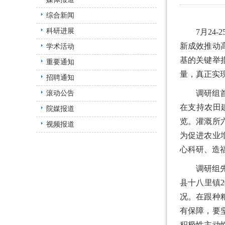
综合新闻
科研进展
7月2
新成效推动
学术活动
基的关键举
重要通知
量，真正实
招聘通知
调研组
滚动公告
在支持农田
院媒报道
览。灌溉所
视频报道
为促进农业
心科研、造
调研组
县十八里镇
况。在跟种
有保障，要
积极性主动