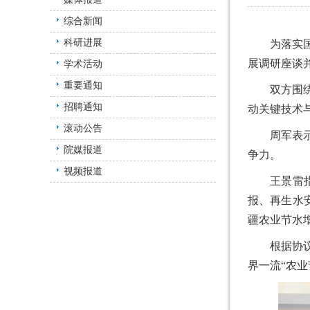
综合新闻
科研进展
为落实
展调研座谈
学术活动
重要通知
双方围
招聘通知
动关键技术
滚动公告
周军表
院媒报道
争力。
视频报道
王景雷
报、再生水
疆农业节水
根据协
界一流“农