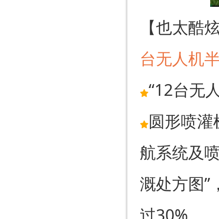
【也太酷
台无人机半
“12台无
圆形喷灌
航系统及喷
溉处方图”
过30%。