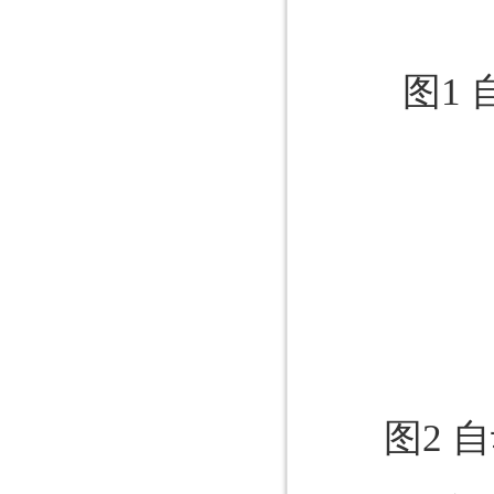
图1
图2 